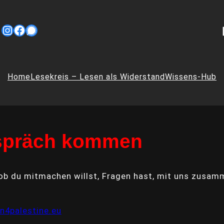
Instagram
Facebook
Signal
Home
Lesekreis – Lesen als Widerstand
Wissens-Hub
espräch kommen
l ob du mitmachen willst, Fragen hast, mit uns zusa
4palestine.eu