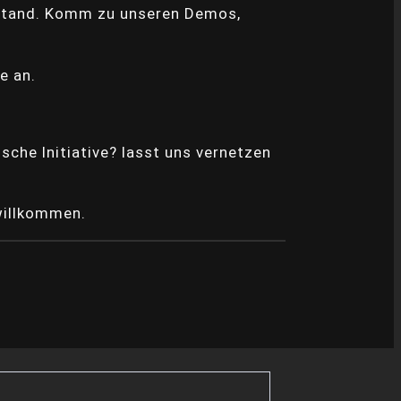
r
erstand. Komm zu unseren Demos,
a
c
h
e an.
e
sche Initiative? lasst uns vernetzen
willkommen.