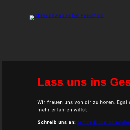
Skip
to
content
Lass uns ins G
Wir freuen uns von dir zu hören. Ega
mehr erfahren willst.
Schreib uns an:
action@oberschwaben